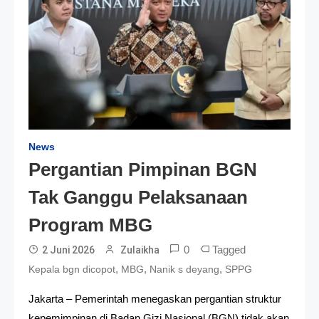
News
Pergantian Pimpinan BGN
Tak Ganggu Pelaksanaan
Program MBG
0
Tagged
2 Juni 2026
Zulaikha
,
,
,
Kepala bgn dicopot
MBG
Nanik s deyang
SPPG
Jakarta – Pemerintah menegaskan pergantian struktur
kepemimpinan di Badan Gizi Nasional (BGN) tidak akan