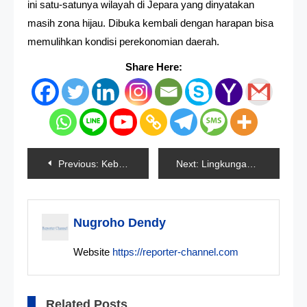
ini satu-satunya wilayah di Jepara yang dinyatakan
masih zona hijau. Dibuka kembali dengan harapan bisa
memulihkan kondisi perekonomian daerah.
Share Here:
Navigasi
Previous:
Kebakaran Hanguskan 7 Bangunan Warga
Next:
Lingkungan Olahraga GBK Dibuka Lagi Untuk Umum
pos
Nugroho Dendy
Website
https://reporter-channel.com
Related Posts