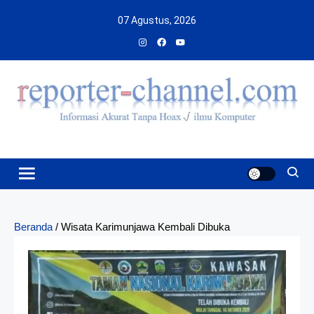
Skip
07 Agustus, 2026
to
content
Beranda
/
Wisata Karimunjawa Kembali Dibuka