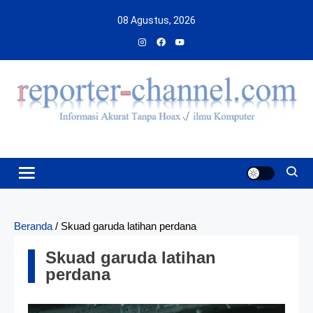
Skip
08 Agustus, 2026
to
content
Beranda
/
Skuad garuda latihan perdana
Skuad garuda latihan
perdana