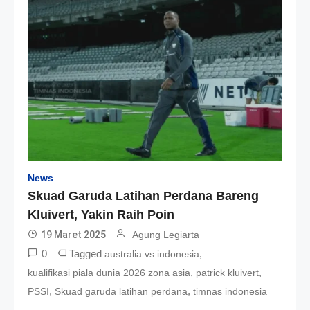
News
Skuad Garuda Latihan Perdana Bareng
Kluivert, Yakin Raih Poin
19 Maret 2025
Agung Legiarta
0
Tagged
,
australia vs indonesia
,
,
kualifikasi piala dunia 2026 zona asia
patrick kluivert
,
,
PSSI
Skuad garuda latihan perdana
timnas indonesia