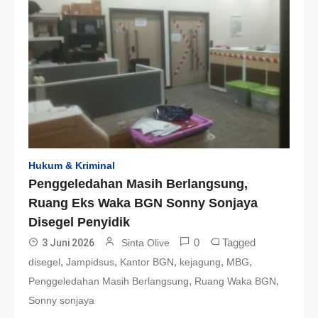
Hukum & Kriminal
Penggeledahan Masih Berlangsung,
Ruang Eks Waka BGN Sonny Sonjaya
Disegel Penyidik
0
Tagged
3 Juni 2026
Sinta Olive
,
,
,
,
,
disegel
Jampidsus
Kantor BGN
kejagung
MBG
,
,
Penggeledahan Masih Berlangsung
Ruang Waka BGN
Sonny sonjaya