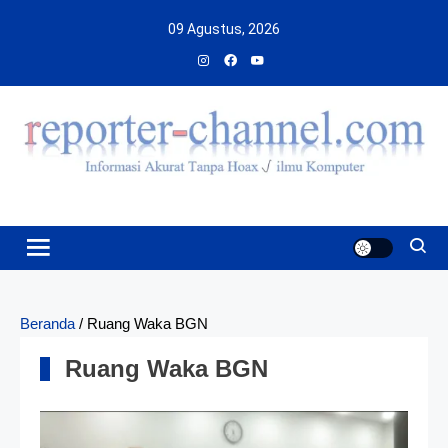
Skip
09 Agustus, 2026
to
content
Beranda
/
Ruang Waka BGN
Ruang Waka BGN