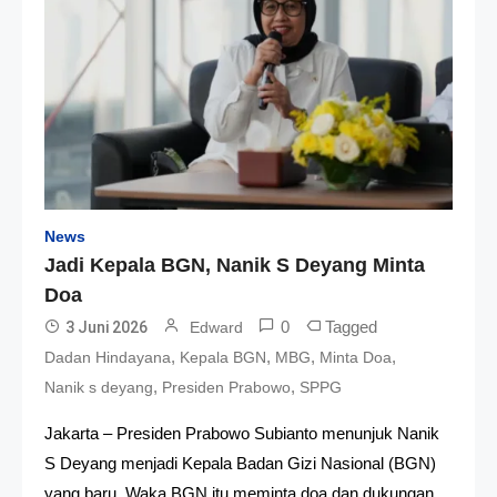
News
Jadi Kepala BGN, Nanik S Deyang Minta
Doa
0
Tagged
3 Juni 2026
Edward
,
,
,
,
Dadan Hindayana
Kepala BGN
MBG
Minta Doa
,
,
Nanik s deyang
Presiden Prabowo
SPPG
Jakarta – Presiden Prabowo Subianto menunjuk Nanik
S Deyang menjadi Kepala Badan Gizi Nasional (BGN)
yang baru. Waka BGN itu meminta doa dan dukungan