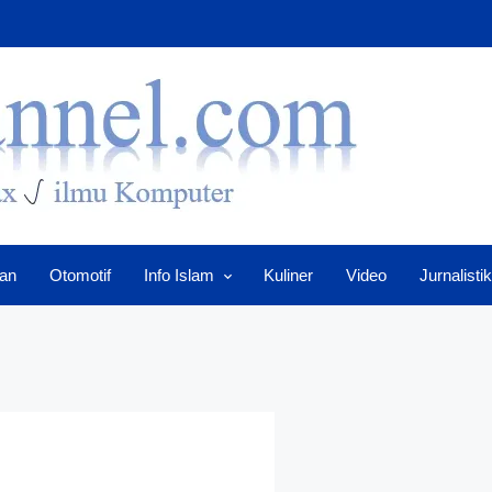
an
Otomotif
Info Islam
Kuliner
Video
Jurnalistik