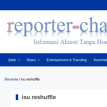
Skip
to
content
Iptek
News
Entertainment & Traveling
Kesehat
Beranda
/
isu reshuffle
isu reshuffle