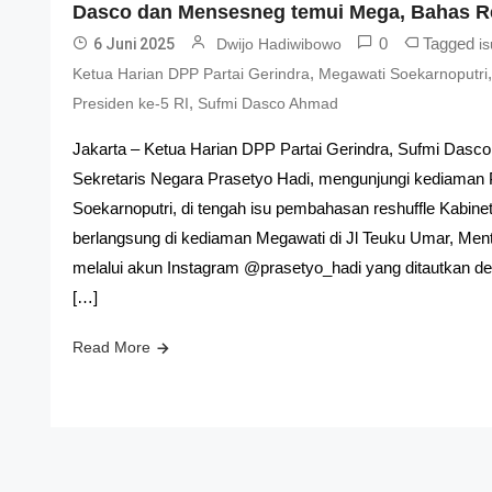
Dasco dan Mensesneg temui Mega, Bahas R
0
Tagged
6 Juni 2025
Dwijo Hadiwibowo
is
,
Ketua Harian DPP Partai Gerindra
Megawati Soekarnoputri
,
Presiden ke-5 RI
Sufmi Dasco Ahmad
Jakarta – Ketua Harian DPP Partai Gerindra, Sufmi Dasc
Sekretaris Negara Prasetyo Hadi, mengunjungi kediaman 
Soekarnoputri, di tengah isu pembahasan reshuffle Kabin
berlangsung di kediaman Megawati di Jl Teuku Umar, Ment
melalui akun Instagram @prasetyo_hadi yang ditautkan 
[…]
Read More