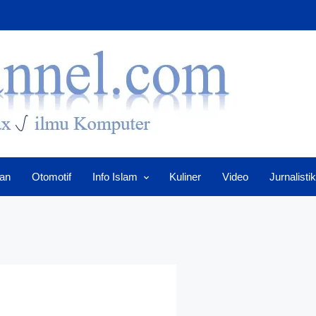
an
Otomotif
Info Islam
Kuliner
Video
Jurnalistik