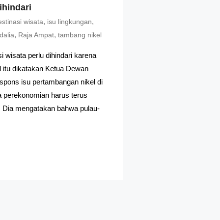
ihindari
,
,
estinasi wisata
isu lingkungan
,
,
dalia
Raja Ampat
tambang nikel
 wisata perlu dihindari karena
 itu dikatakan Ketua Dewan
pons isu pertambangan nikel di
a perekonomian harus terus
. Dia mengatakan bahwa pulau-