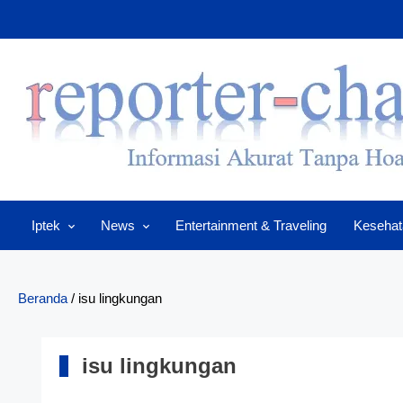
Skip
to
content
Iptek
News
Entertainment & Traveling
Kesehat
Beranda
/
isu lingkungan
isu lingkungan