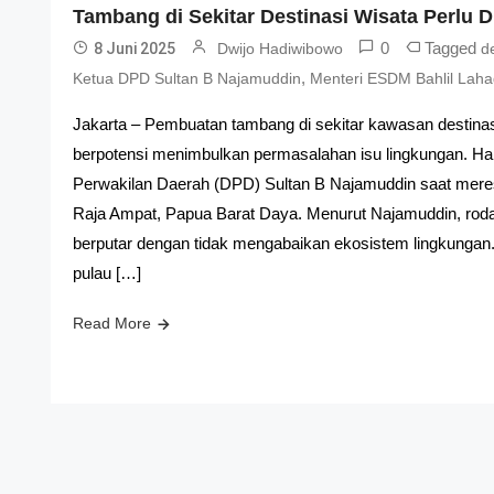
Tambang di Sekitar Destinasi Wisata Perlu D
0
Tagged
8 Juni 2025
Dwijo Hadiwibowo
d
,
Ketua DPD Sultan B Najamuddin
Menteri ESDM Bahlil Laha
Jakarta – Pembuatan tambang di sekitar kawasan destinasi
berpotensi menimbulkan permasalahan isu lingkungan. Hal
Perwakilan Daerah (DPD) Sultan B Najamuddin saat meres
Raja Ampat, Papua Barat Daya. Menurut Najamuddin, rod
berputar dengan tidak mengabaikan ekosistem lingkungan
pulau […]
Read More