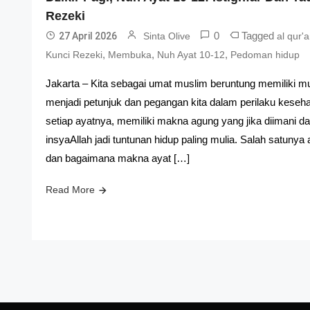
Rezeki
0
Tagged
27 April 2026
Sinta Olive
al qur'
,
,
,
Kunci Rezeki
Membuka
Nuh Ayat 10-12
Pedoman hidup
Jakarta – Kita sebagai umat muslim beruntung memiliki mu
menjadi petunjuk dan pegangan kita dalam perilaku keseh
setiap ayatnya, memiliki makna agung yang jika diimani d
insyaAllah jadi tuntunan hidup paling mulia. Salah satunya
dan bagaimana makna ayat […]
Read More