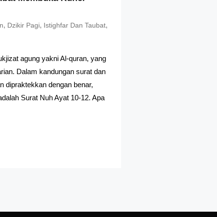
,
,
,
an
Dzikir Pagi
Istighfar Dan Taubat
kjizat agung yakni Al-quran, yang
arian. Dalam kandungan surat dan
an dipraktekkan dengan benar,
 adalah Surat Nuh Ayat 10-12. Apa