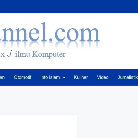
an
Otomotif
Info Islam
Kuliner
Video
Jurnalistik