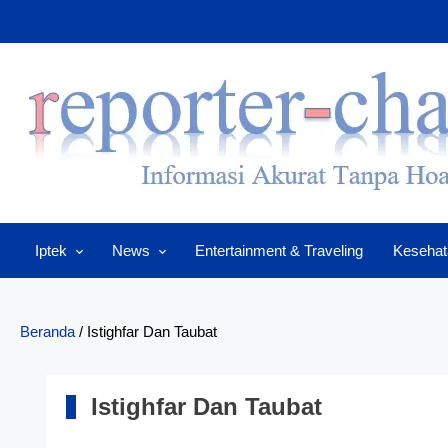
Skip
to
content
Iptek
News
Entertainment & Traveling
Kesehat
Beranda
/
Istighfar Dan Taubat
Istighfar Dan Taubat