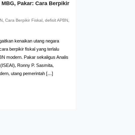
 MBG, Pakar: Cara Berpikir
,
,
,
N
Cara Berpikir Fiskal
defisit APBN
aitkan kenaikan utang negara
 berpikir fiskal yang terlalu
N modern. Pakar sekaligus Analis
n (ISEAI), Ronny P. Sasmita,
ern, utang pemerintah […]