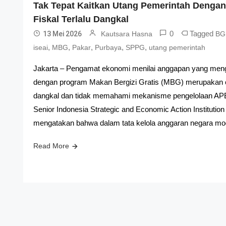
Tak Tepat Kaitkan Utang Pemerintah Dengan
Fiskal Terlalu Dangkal
0
Tagged
13 Mei 2026
Kautsara Hasna
BG
,
,
,
,
,
iseai
MBG
Pakar
Purbaya
SPPG
utang pemerintah
Jakarta – Pengamat ekonomi menilai anggapan yang meng
dengan program Makan Bergizi Gratis (MBG) merupakan cara
dangkal dan tidak memahami mekanisme pengelolaan APB
Senior Indonesia Strategic and Economic Action Institutio
mengatakan bahwa dalam tata kelola anggaran negara mod
Read More