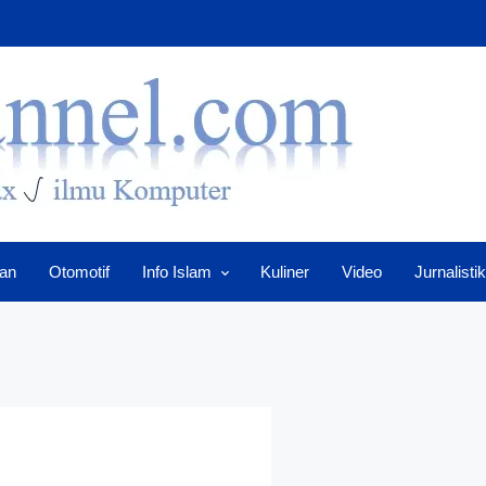
an
Otomotif
Info Islam
Kuliner
Video
Jurnalistik