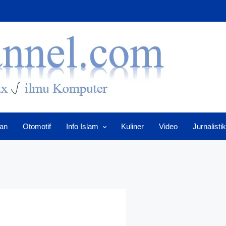
an
Otomotif
Info Islam
Kuliner
Video
Jurnalistik