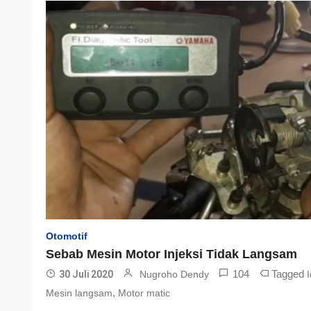
Otomotif
Sebab Mesin Motor Injeksi Tidak Langsam
104
Tagged
30 Juli 2020
Nugroho Dendy
I
,
Mesin langsam
Motor matic