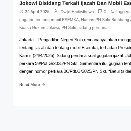
Jokowi Disidang Terkait Ijazah Dan Mobil E
0
Tagged
24 April 2025
Dwijo Hadiwibowo
,
gugatan tentang mobil ESEMKA
Humas PN Solo Bambang A
,
,
Kuasa Hukum Jokowi
PN Solo
sidang perdana
Jakarta – Pengadilan Negeri Solo rencananya akan mengg
tentang ijazah dan tentang mobil Esemka, terhadap Presi
Kamis (24/4/2025). Sidang perdana soal gugatan ijazah Jo
perkara 99/Pdt.G/2025/PN Skt. Sementara itu, gugaan ten
dengan nomor perkara 96/Pdt.G/2025/PN Skt. “Betul (sida
Read More