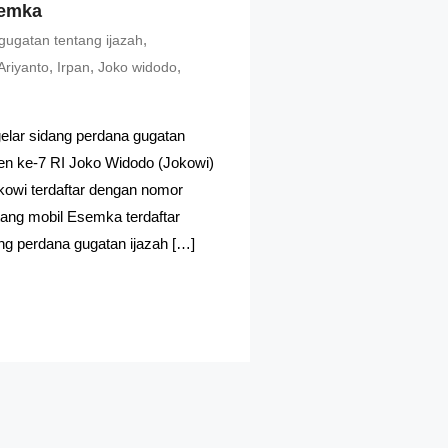
semka
,
gugatan tentang ijazah
,
,
,
riyanto
Irpan
Joko widodo
elar sidang perdana gugatan
den ke-7 RI Joko Widodo (Jokowi)
kowi terdaftar dengan nomor
tang mobil Esemka terdaftar
ng perdana gugatan ijazah […]