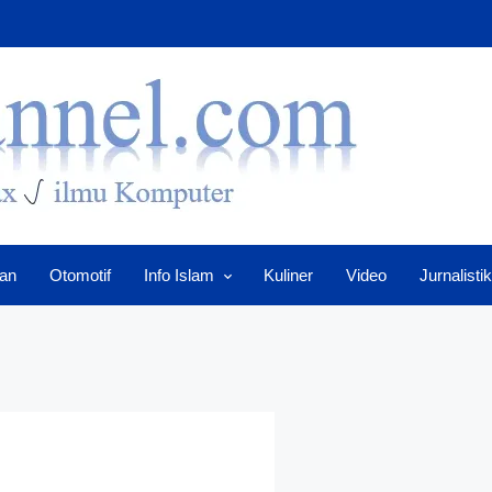
an
Otomotif
Info Islam
Kuliner
Video
Jurnalistik