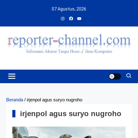
Skip
07 Agustus, 2026
to
content
Beranda
/
irjenpol agus suryo nugroho
irjenpol agus suryo nugroho