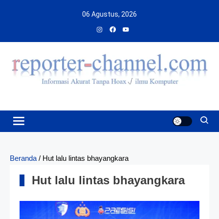
Skip
06 Agustus, 2026
to
content
Beranda
/
Hut lalu lintas bhayangkara
Hut lalu lintas bhayangkara