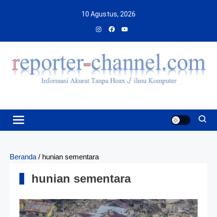
Skip
10 Agustus, 2026
to
content
Beranda
/
hunian sementara
hunian sementara