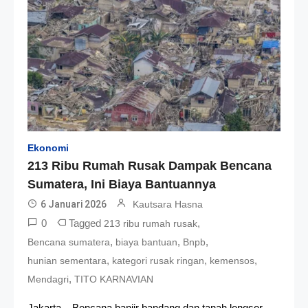
Ekonomi
213 Ribu Rumah Rusak Dampak Bencana
Sumatera, Ini Biaya Bantuannya
6 Januari 2026
Kautsara Hasna
0
Tagged
,
213 ribu rumah rusak
,
,
,
Bencana sumatera
biaya bantuan
Bnpb
,
,
,
hunian sementara
kategori rusak ringan
kemensos
,
Mendagri
TITO KARNAVIAN
Jakarta – Bencana banjir bandang dan tanah longsor