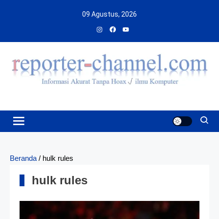
Skip
09 Agustus, 2026
to
content
Beranda
/
hulk rules
hulk rules