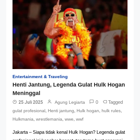
Entertainment & Traveling
Henti Jantung, Legenda Gulat Hulk Hogan
Meninggal
0
Tagged
25 Juli 2025
Agung Legiarta
,
,
,
,
gulat profesional
Henti jantung
Hulk hogan
hulk rules
,
,
,
Hulkmania
wrestlemania
wwe
wwf
Jakarta – Siapa tidak kenal Hulk Hogan? Legenda gulat