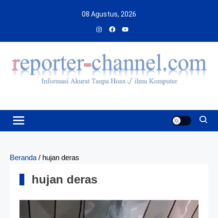
Skip
08 Agustus, 2026
to
content
Beranda
/
hujan deras
hujan deras