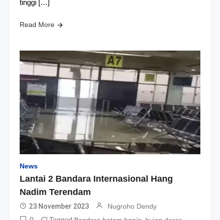
tinggi […]
Read More
News
Lantai 2 Bandara Internasional Hang
Nadim Terendam
23 November 2023
Nugroho Dendy
0
Tagged
,
,
Bandara batam banjir
hujan deras