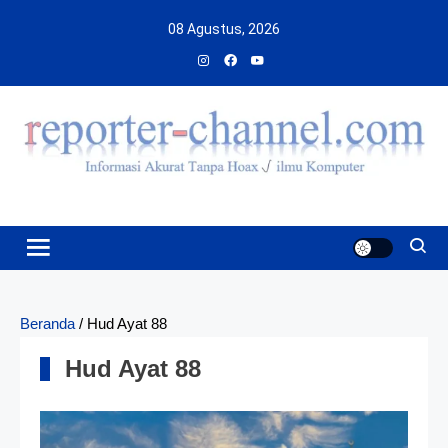
Skip
08 Agustus, 2026
to
content
Beranda
/
Hud Ayat 88
Hud Ayat 88