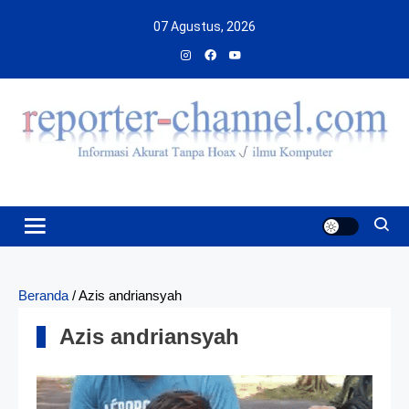
Skip
07 Agustus, 2026
to
content
Beranda
/
Azis andriansyah
Azis andriansyah