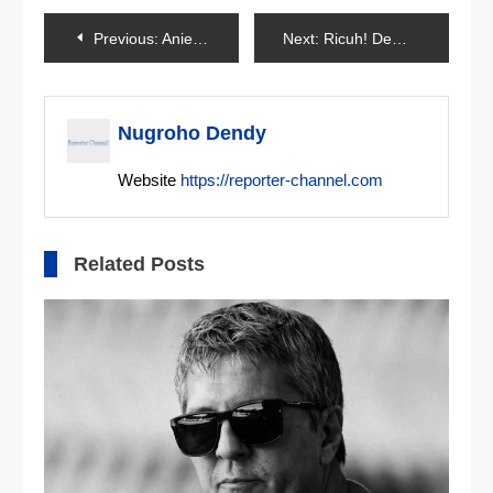
Navigasi
Previous:
Anies Baswedan Lantik Sekda DKI Jakarta
Next:
Ricuh! Demo Tolak Undang-Undang Cipta Kerja di Jakarta
pos
Nugroho Dendy
Website
https://reporter-channel.com
Related Posts