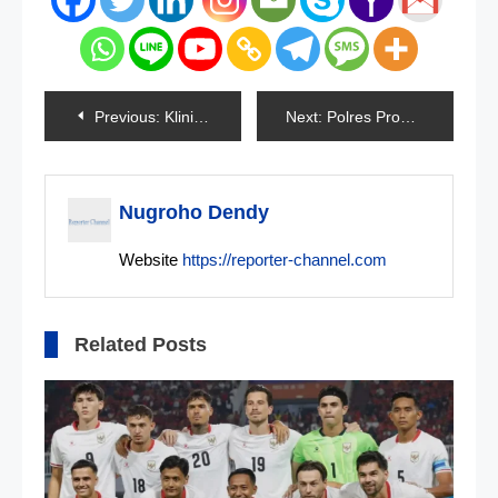
Navigasi
Previous:
Klinik IHC Depok Resmi Beroperasi
Next:
Polres Probolinggo Terima Penghargaan Pelayanan Prima
pos
Nugroho Dendy
Website
https://reporter-channel.com
Related Posts