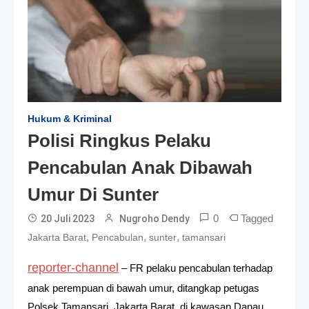
Hukum & Kriminal
Polisi Ringkus Pelaku
Pencabulan Anak Dibawah
Umur Di Sunter
0
Tagged
20 Juli 2023
Nugroho Dendy
,
,
,
Jakarta Barat
Pencabulan
sunter
tamansari
reporter-channel
– FR pelaku pencabulan terhadap
anak perempuan di bawah umur, ditangkap petugas
Polsek Tamansari, Jakarta Barat, di kawasan Danau