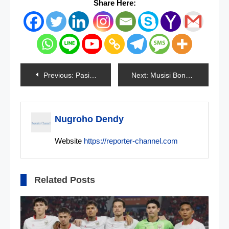
Share Here:
Navigasi
Previous:
Pasien Covid-19 RSUI Lompat Dari Lantai 13
Next:
Musisi Bongki Jenguk Jaka Hidayat Di Tahanan
pos
Nugroho Dendy
Website
https://reporter-channel.com
Related Posts