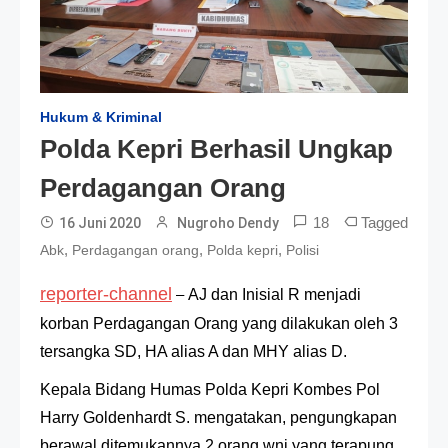
Hukum & Kriminal
Polda Kepri Berhasil Ungkap
Perdagangan Orang
18
Tagged
16 Juni 2020
Nugroho Dendy
,
,
,
Abk
Perdagangan orang
Polda kepri
Polisi
reporter-channel
–
AJ dan Inisial R menjadi
korban Perdagangan Orang yang dilakukan oleh 3
tersangka SD, HA alias A dan MHY alias D.
Kepala Bidang Humas Polda Kepri Kombes Pol
Harry Goldenhardt S. mengatakan, pengungkapan
berawal ditemukannya 2 orang wni yang terapung.