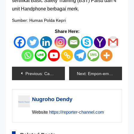
sertifikat Basic Safety Training (BST) Palsu dan 4
unit Handphone berbagai merk.
Sumber: Humas Polda Kepri
Share Here:
Navigasi
Previous:
Camping Di Lereng Gunung Merapi Segera Dibuka
Next:
Empon-empon Ramuan Cegah Corona
pos
Nugroho Dendy
Website
https://reporter-channel.com