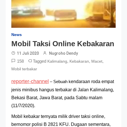
News
Mobil Taksi Online Kebakaran
11 Juli 2020
Nugroho Dendy
158
Tagged
,
,
,
Kalimalang
Kebakaran
Macet
Mobil terbakar
reporter-channel
– Sebuah k
endaraan roda empat
jenis minibus hangus terbakar di Jalan Kalimalang,
Bekasi Barat, Jawa Barat, pada Sabtu malam
(11/7/2020).
Mobil kebakar ternyata milik driver taksi online,
bernomor polisi B 2821 KFU. Dugaan sementara,