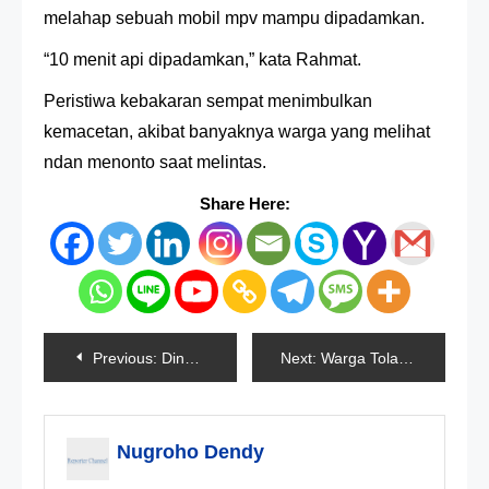
melahap sebuah mobil mpv mampu dipadamkan.
“10 menit api dipadamkan,” kata Rahmat.
Peristiwa kebakaran sempat menimbulkan
kemacetan, akibat banyaknya warga yang melihat
ndan menonto saat melintas.
Share Here:
Navigasi
Previous:
Dinas Pendidikan Jakarta Luncurkan Siap Belajar
Next:
Warga Tolak Jenazah Positif Corona Dimakamkan
pos
Nugroho Dendy