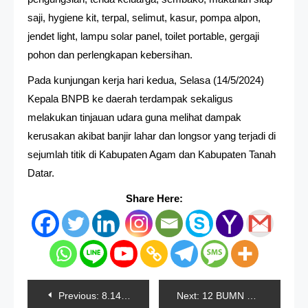
saji, hygiene kit, terpal, selimut, kasur, pompa alpon,
jendet light, lampu solar panel, toilet portable, gergaji
pohon dan perlengkapan kebersihan.
Pada kunjungan kerja hari kedua, Selasa (14/5/2024)
Kepala BNPB ke daerah terdampak sekaligus
melakukan tinjauan udara guna melihat dampak
kerusakan akibat banjir lahar dan longsor yang terjadi di
sejumlah titik di Kabupaten Agam dan Kabupaten Tanah
Datar.
Share Here:
Navigasi
Previous:
8.142 Jiwa Terkena Banjir Dan Longsor Di Aceh Selatan
Next:
12 BUMN Buka Program Rekrutmen Pegawai