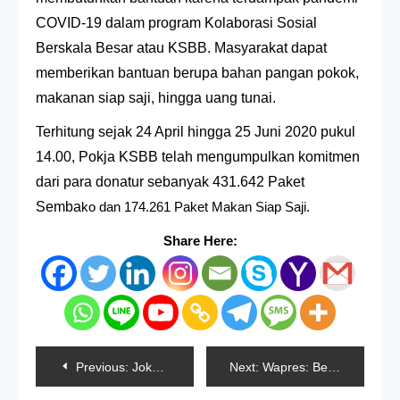
COVID-19 dalam program Kolaborasi Sosial
Berskala Besar atau KSBB. Masyarakat dapat
memberikan bantuan berupa bahan pangan pokok,
makanan siap saji, hingga uang tunai.
Terhitung sejak 24 April hingga 25 Juni 2020 pukul
14.00, Pokja KSBB telah mengumpulkan komitmen
dari para donatur sebanyak 431.642 Paket
Semba
ko dan 174.261 Paket Makan Siap Saji.
Share Here:
Navigasi
Previous:
Jokowi Bagi-Bagi Sembako Di Banyuwangi
Next:
Wapres: Berantas Narkoba Penegakan Hukumnya harus Konsisten