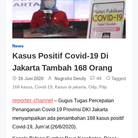
News
Kasus Positif Covid-19 Di
Jakarta Tambah 168 Orang
44
Tagged
26 Juni 2020
Nugroho Dendy
,
,
,
,
168 kasus
Covid-19
Kasus di jakarta
Odp
Pdp
reporter-channel
–
Gugus Tugas Percepatan
Penanganan Covid-19 Provinsi DKI Jakarta
menyampaikan ada penambahan 168 kasus positif
Covid-19
,
Jum’at (26/6/2020).