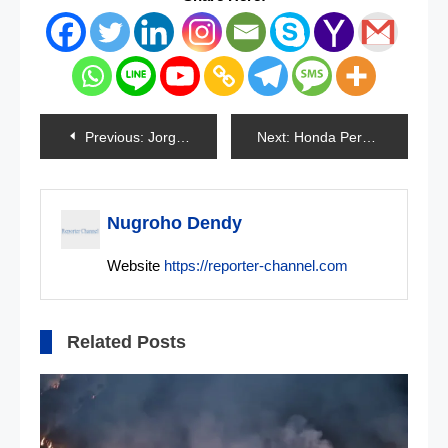
Navigasi
Previous:
Jorge Martin Mendominasi Sirkuit Buriram
Next:
Honda Persilahkan Marc Marquez Jajal Ducati
pos
Nugroho Dendy
Website
https://reporter-channel.com
Related Posts