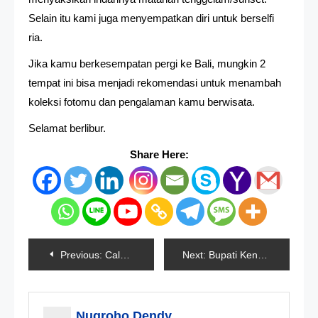
Selain itu kami juga menyempatkan diri untuk berselfi
ria.
Jika kamu berkesempatan pergi ke Bali, mungkin 2
tempat ini bisa menjadi rekomendasi untuk menambah
koleksi fotomu dan pengalaman kamu berwisata.
Selamat berlibur.
Share Here:
Navigasi
Previous:
Calon Bupati Bolaang Mongondov Selatan Positif Covid-19
Next:
Bupati Kendal Bakal Gagal Mencalonkan Kembali
pos
Nugroho Dendy