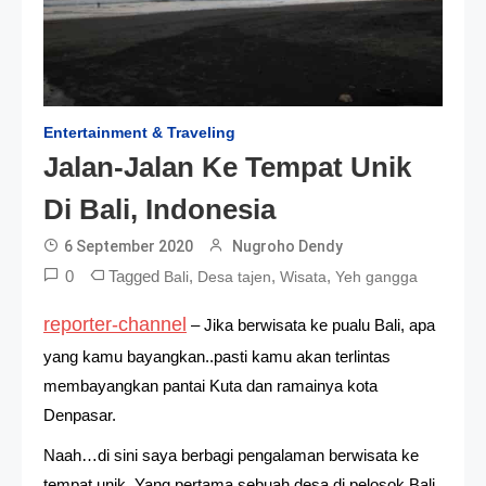
Entertainment & Traveling
Jalan-Jalan Ke Tempat Unik
Di Bali, Indonesia
6 September 2020
Nugroho Dendy
0
Tagged
,
,
,
Bali
Desa tajen
Wisata
Yeh gangga
reporter-channel
– Jika berwisata ke pualu Bali, apa
yang kamu bayangkan..pasti kamu akan terlintas
membayangkan pantai Kuta dan ramainya kota
Denpasar.
Naah…di sini saya berbagi pengalaman berwisata ke
tempat unik. Yang pertama sebuah desa di pelosok Bali.