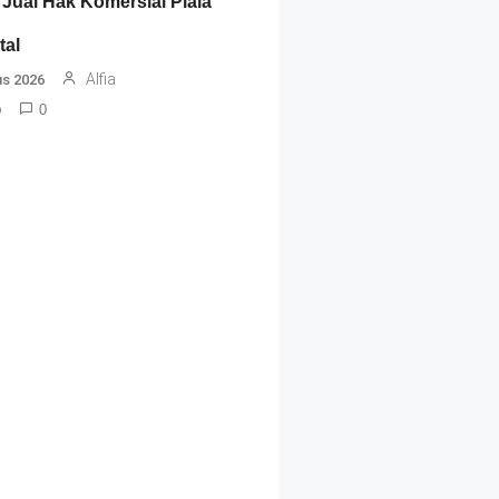
Jual Hak Komersial Piala
tal
Alfia
us 2026
o
0