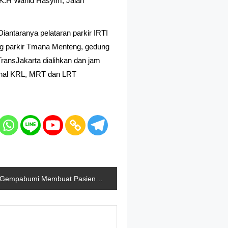
n K.H Wahid Hasyim; Jalan
 Diantaranya pelataran parkir IRTI
g parkir Tmana Menteng, gedung
ransJakarta dialihkan dan jam
onal KRL, MRT dan LRT
Gempabumi Membuat Pasien RSUD Sumedang Berhamburan Mengungsi