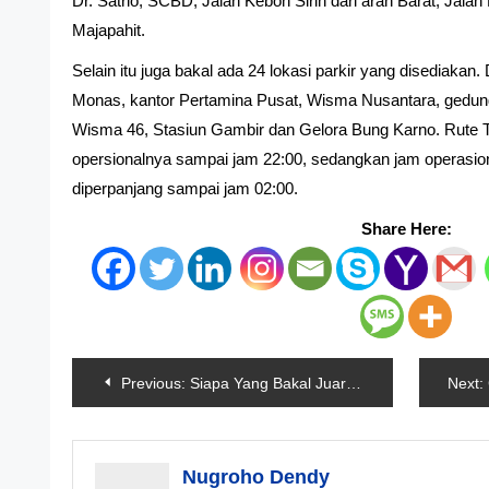
Dr. Satrio, SCBD, Jalan Kebon Sirih dari arah Barat, Jala
Majapahit.
Selain itu juga bakal ada 24 lokasi parkir yang disediakan.
Monas, kantor Pertamina Pusat, Wisma Nusantara, gedun
Wisma 46, Stasiun Gambir dan Gelora Bung Karno. Rute T
opersionalnya sampai jam 22:00, sedangkan jam operasi
diperpanjang sampai jam 02:00.
Share Here:
Navigasi
Previous:
Siapa Yang Bakal Juara, Pecco Bagnaia Atau Marc Marquez
Next:
pos
Nugroho Dendy