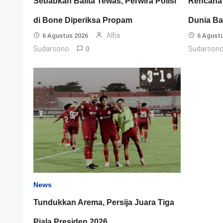
Sebabkan Balita Tewas, Perwira Polisi
Rencana 
di Bone Diperiksa Propam
Dunia Ba
Alfia
6 Agustus 2026
6 Agust
Sudarsono
Sudarson
0
News
Tundukkan Arema, Persija Juara Tiga
Piala Presiden 2026