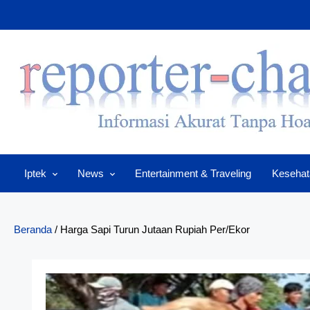
Skip
to
content
Iptek
News
Entertainment & Traveling
Kesehat
Beranda
/
Harga Sapi Turun Jutaan Rupiah Per/Ekor