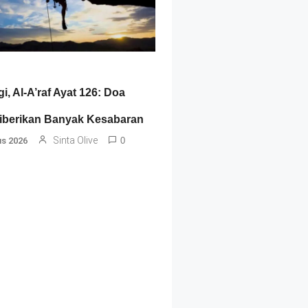
gi, Al-A’raf Ayat 126: Doa
berikan Banyak Kesabaran
Sinta Olive
us 2026
0