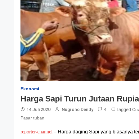
Ekonomi
Harga Sapi Turun Jutaan Rupia
4
Tagged
14 Juli 2020
Nugroho Dendy
Cov
Pasar tuban
reporter-channel
– Harga daging Sapi yang biasanya te