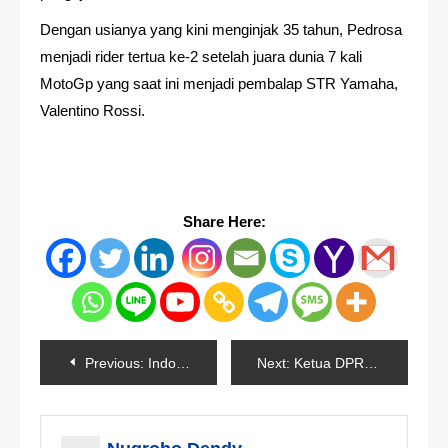
Dengan usianya yang kini menginjak 35 tahun, Pedrosa
menjadi rider tertua ke-2 setelah juara dunia 7 kali
MotoGp yang saat ini menjadi pembalap STR Yamaha,
Valentino Rossi.
Share Here:
Navigasi
Previous:
Indonesia Terima Bantuan Oxygen Concentrator Dari Hongkong
Next:
Ketua DPR RI Ingatkan Pemerintah Untuk Jaga Rasio Utang
pos