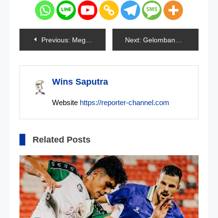
Navigasi
Previous:
Megawati Sampaikan Strategi Hadapi Pilpres Di Rakernas Ke-3 PDIP
Next:
Gelombang Panas Landa Bangladesh, Sekolah Terpaksa Ditutup
pos
Wins Saputra
Website
https://reporter-channel.com
Related Posts