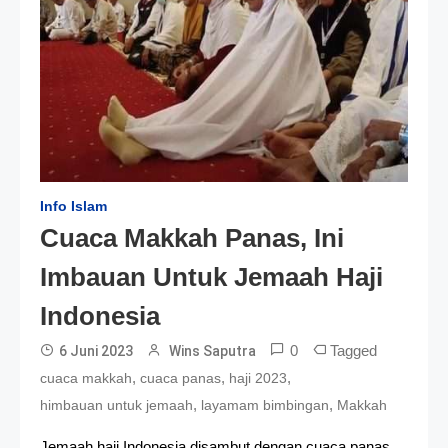
Info Islam
Cuaca Makkah Panas, Ini
Imbauan Untuk Jemaah Haji
Indonesia
0
Tagged
6 Juni 2023
Wins Saputra
,
,
,
cuaca makkah
cuaca panas
haji 2023
,
,
himbauan untuk jemaah
layamam bimbingan
Makkah
Jemaah haji Indonesia disambut dengan cuaca panas