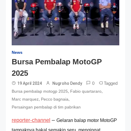
News
Bursa Pembalap MotoGP
2025
0
Tagged
19 April 2024
Nugroho Dendy
,
,
Bursa pembalap motogp 2025
Fabio quartararo
,
,
Marc marquez
Pecco bagnaia
Persaingan pembalap di tim pabrikan
–
reporter-channel
Gelaran balap motor MotoGP
tampaknya bakal semakin seru, mengingat