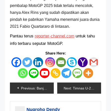
pembalap MotoGP 2025 tidak terlalu mencolok,
hanya Alex Rins yang sudah dipastikan akan
pindah ke pabrikan Yamaha menemani juara dunia
2021 Fabio
Quartararo di lintasan.
Pantau terus
reporter-channel.com
untuk tahu
info terbaru seputar MotoGP.
Share Here:
Navigasi
Previous:
Banjir Lahar Dingin Gunung Semeru Merendam Pemukiman
Next:
Timnas U-23 Bakal Lolos ke Fase Gugur, Jika…
pos
Nugroho Dendy