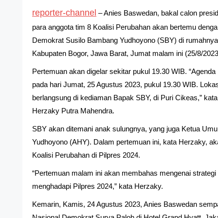
reporter-channel
– Anies Baswedan, bakal calon presid
para anggota tim 8 Koalisi Perubahan akan bertemu dengan
Demokrat Susilo Bambang Yudhoyono (SBY) di rumahnya d
Kabupaten Bogor, Jawa Barat, Jumat malam ini (25/8/2023
Pertemuan akan digelar sekitar pukul 19.30 WIB. “Agenda 
pada hari Jumat, 25 Agustus 2023, pukul 19.30 WIB. Loka
berlangsung di kediaman Bapak SBY, di Puri Cikeas,” kata
Herzaky Putra Mahendra.
SBY akan ditemani anak sulungnya, yang juga Ketua Umu
Yudhoyono (AHY). Dalam pertemuan ini, kata Herzaky, ak
Koalisi Perubahan di Pilpres 2024.
“Pertemuan malam ini akan membahas mengenai strategi
menghadapi Pilpres 2024,” kata Herzaky.
Kemarin, Kamis, 24 Agustus 2023, Anies Baswedan sem
Nasional Demokrat Surya Paloh di Hotel Grand Hyatt, Jaka