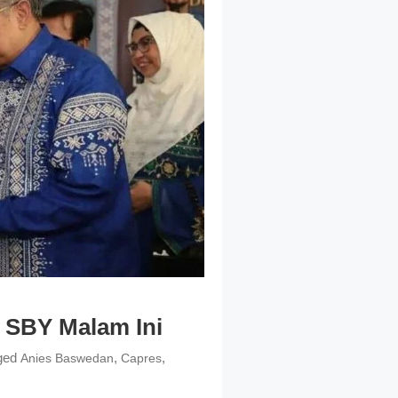
 SBY Malam Ini
ged
,
,
Anies Baswedan
Capres