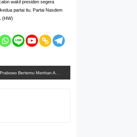
alon wakil presiden segera
edua partai itu. Partai Nasdem
r. (HW)
Prabowo Bertemu Menhan AS Lloyd J Austin di Pentagon