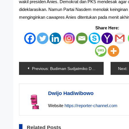
wakil presiden Anies. Demokrat dan PKS mendesak agar c
dideklarasikan. Namun Partai Nasdem menolak keinginan k
menginginkan cawapres Anies ditentukan pada menit akhi
Share Here:
Navigasi
Previous:
Budiman Sudjatmiko Dipecat PDIP
Next:
pos
Dwijo Hadiwibowo
Website
https://reporter-channel.com
Related Posts