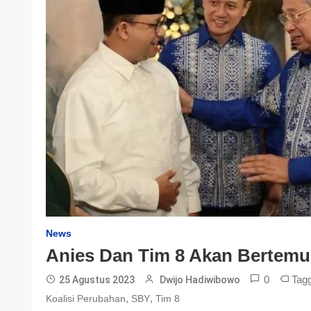
News
Anies Dan Tim 8 Akan Bertemu
0
Tag
25 Agustus 2023
Dwijo Hadiwibowo
,
,
Koalisi Perubahan
SBY
Tim 8