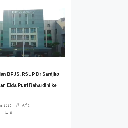
ien BPJS, RSUP Dr Sardjito
an Elda Putri Rahardini ke
Alfia
us 2026
o
0