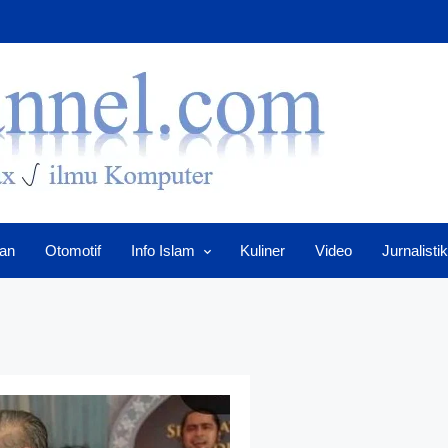
an
Otomotif
Info Islam
Kuliner
Video
Jurnalistik