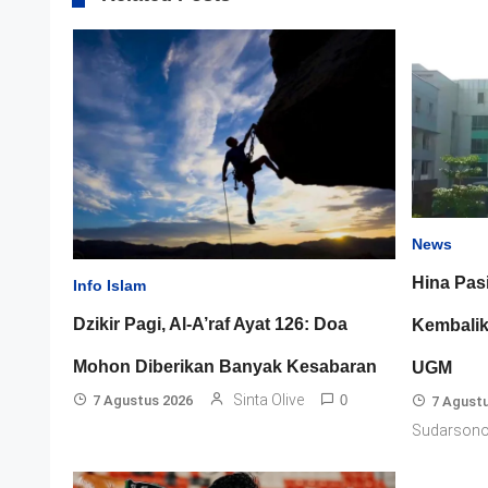
News
Hina Pas
Info Islam
Dzikir Pagi, Al-A’raf Ayat 126: Doa
Kembalik
Mohon Diberikan Banyak Kesabaran
UGM
Sinta Olive
7 Agustus 2026
0
7 Agust
Sudarson