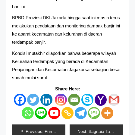
hari ini
BPBD Provinsi DKI Jakarta hingga saat ini masih terus
melakukan pendataan dan monitoring dampak banjir ini
ke aparat kecamatan dan kelurahan di daerah
terdampak banjir.
Kondisi mutakhir dilaporkan bahwa beberapa wilayah
Kelurahan terdampak yang berada di Kecamatan
Penjaringan dan Kecamatan Jagakarsa sebagian besar
sudah mulai surut.
Share Here:
Navigasi
Previous:
Pringsewu Lampung Banjir, 4 Desa Terendam
Next:
Bagnaia Tampil Hebat Di MotoGP Spanyol