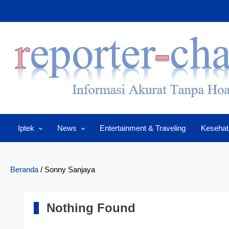
Skip
to
content
Iptek
News
Entertainment & Traveling
Kesehat
Beranda
/
Sonny Sanjaya
Nothing Found