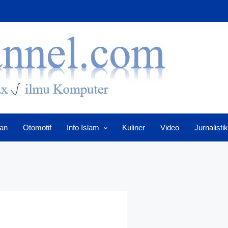
an
Otomotif
Info Islam
Kuliner
Video
Jurnalistik