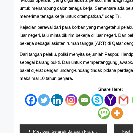
“Modus operandi yang digunakan 2 pelaku, membagi tuga
untuk menampung calon tenaga kerja. Sementara ada pelak
menerima tenaga kerja untuk ditempatkan,” ucap Tri.
Kejadian berawal dari para korban yang mengetahui pelaku
luar negeri, lalu minta dikirim bekerja di luar negeri. Dan 
bekerja sebagai asisten rumah tangga (ART) di Qatar de
Dari tangan pelaku, polisi menyita sejumlah Paspor, Han
sebagai barang bukti. Dan untuk mempertanggung jawabka
bakal dijerat dengan undang-undang tindak pidana perda
maksimal 10 tahun penjara.
Share Here:
Navigasi
Previous:
Sejarah Balapan Francesco Bagnaia Kembali Terulang
Next: