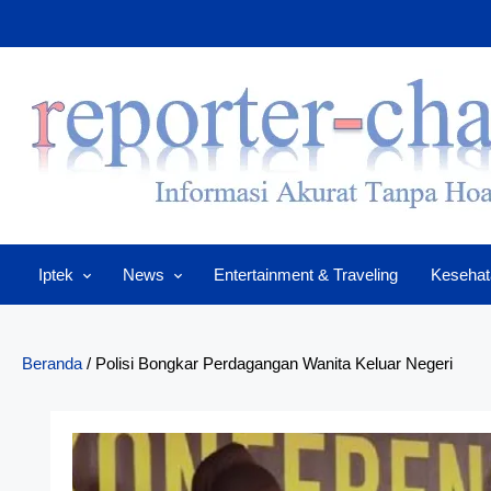
Skip
to
content
Iptek
News
Entertainment & Traveling
Kesehat
Beranda
/
Polisi Bongkar Perdagangan Wanita Keluar Negeri