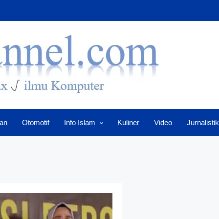
an
Otomotif
Info Islam
Kuliner
Video
Jurnalistik