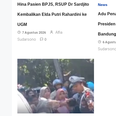
Hina Pasien BPJS, RSUP Dr Sardjito
News
Adu Penal
Kembalikan Elda Putri Rahardini ke
Presiden
UGM
Alfia
7 Agustus 2026
Bandun
Sudarsono
0
6 Agust
Sudarson