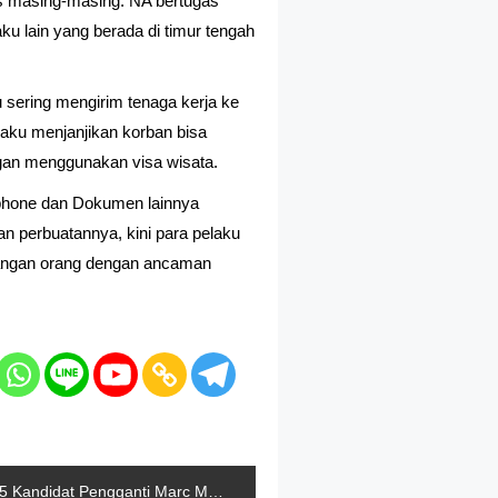
s masing-masing. NA bertugas
u lain yang berada di timur tengah
 sering mengirim tenaga kerja ke
pelaku menjanjikan korban bisa
ngan menggunakan visa wisata.
dphone dan Dokumen lainnya
n perbuatannya, kini para pelaku
gangan orang dengan ancaman
5 Kandidat Pengganti Marc Marquez Di Honda