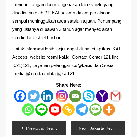
mencuci tangan dan mengenakan face shield yang
disediakan oleh PT. KAI selama dalam perjalanan
sampai meninggalkan area stasiun tujuan. Penumpang
yang usianya di bawah 3 tahun agar menyediakan
sendiri face shield pribadi.
Untuk informasi lebih lanjut dapat dilihat di aplikasi KAI
Access, website resmi kai.id, Contact Center 121 line
(021)121, Layanan pelanggan cs@kai.id dan Sosial
media @keretaapikita @kai121.
Share Here:
Navigasi
Previous:
Resep Mie Tek-tek Rebus
Next:
Jakarta Kembali Perpanjang PSBB Transisi