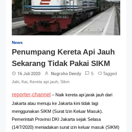
News
Penumpang Kereta Api Jauh
Sekarang Tidak Pakai SIKM
5
Tagged
16 Juli 2020
Nugroho Dendy
,
,
,
Jaki
Kai
Kereta api jauh
Sikm
reporter-channel
– Naik kereta api jarak jauh dari
Jakarta atau menuju ke Jakarta kini tidak lagi
menggunakan SIKM (Surat Izin Keluar Masuk).
Pemerintah Provinsi DKI Jakarta sejak Selasa
(14/7/2020) meniadakan surat izin keluar masuk (SIKM)