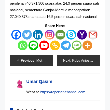
perolehan 40.971.906 suara atau 24,9 persen suara sah
nasional, sementara Ganjar-Mahfud mendapatkan
27.040.878 suara atau 16,5 persen suara sah nasional.
Share Here:
Navigasi
Previous:
MotoGP Diakuisisi Oleh Liberty Media
Next:
Kubu Anies Dan Ganjar Dilarang Bertanya Saat 4 Menteri Bersaksi Di MK
pos
Umar Qasim
Website
https://reporter-channel.com