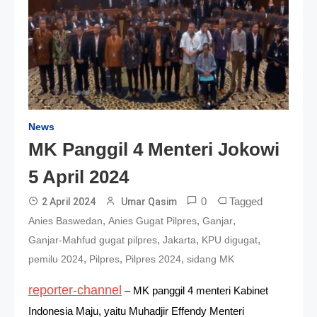
News
MK Panggil 4 Menteri Jokowi
5 April 2024
0
Tagged
2 April 2024
Umar Qasim
,
,
,
Anies Baswedan
Anies Gugat Pilpres
Ganjar
,
,
,
Ganjar-Mahfud gugat pilpres
Jakarta
KPU digugat
,
,
,
pemilu 2024
Pilpres
Pilpres 2024
sidang MK
reporter-channel
– MK panggil 4 menteri Kabinet
Indonesia Maju, yaitu Muhadjir Effendy Menteri