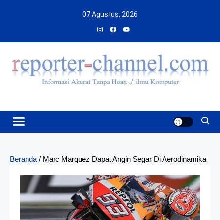
Skip
07 Agustus, 2026
to
content
Beranda
/
Marc Marquez Dapat Angin Segar Di Aerodinamika