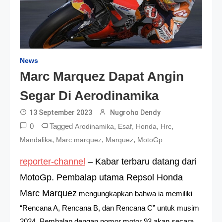
News
Marc Marquez Dapat Angin
Segar Di Aerodinamika
13 September 2023
Nugroho Dendy
0
Tagged
,
,
,
,
Arodinamika
Esaf
Honda
Hrc
,
,
,
Mandalika
Marc marquez
Marquez
MotoGp
reporter-channel
– Kabar terbaru datang dari
MotoGp. Pembalap utama Repsol Honda
Marc Marquez
mengungkapkan bahwa ia memiliki
“Rencana A, Rencana B, dan Rencana C” untuk musim
2024. Pembalap dengan nomor motor 93 akan secara