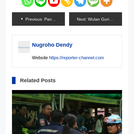
Navigasi
Previous:
Pantun Hasto Untuk Mahfud MD
Next:
Wulan Guritno Dipanggil Polisi
pos
Nugroho Dendy
Website
https://reporter-channel.com
Related Posts