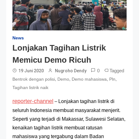
News
Lonjakan Tagihan Listrik
Memicu Demo Ricuh
0
Tagged
19 Juni 2020
Nugroho Dendy
,
,
,
,
Bentrok dengan polisi
Demo
Demo mahasiswa
Pln
Tagihan listrik naik
reporter-channel
–
Lonjakan tagihan listrik di
seluruh Indonesia membuat masyarakat menjerit.
Seperti yang terjadi di Makassar, Sulawesi Selatan,
kenaikan tagihan listrik membuat ratusan
mahasiswa yang tergabung dalam Badan