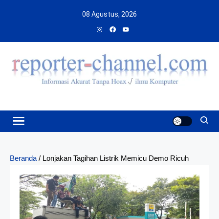
Skip
08 Agustus, 2026
to
content
Beranda
/
Lonjakan Tagihan Listrik Memicu Demo Ricuh