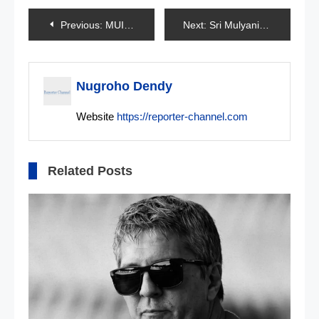
Navigasi
Previous:
MUI Pandeglang Tolak Sholat Jum’at Dibagi 2 Shift
Next:
Sri Mulyani: Covid-19 Telah Berpengaruh Besar Pada Ekonomi dan Keuangan
pos
Nugroho Dendy
Website
https://reporter-channel.com
Related Posts